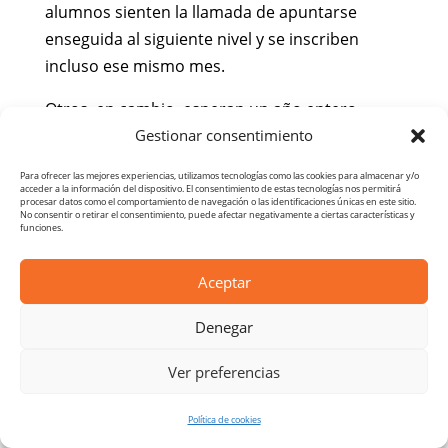
alumnos sienten la llamada de apuntarse
enseguida al siguiente nivel y se inscriben
incluso ese mismo mes.
Otros, en cambio, esperan un año entero.
Gestionar consentimiento
Ambas cosas son correctas. Cada persona
tiene un ritmo de aprendizaje diferente y se
Para ofrecer las mejores experiencias, utilizamos tecnologías como las cookies para almacenar y/o
deben respetar los deseos de cada cual. En
acceder a la información del dispositivo. El consentimiento de estas tecnologías nos permitirá
procesar datos como el comportamiento de navegación o las identificaciones únicas en este sitio.
general, cuando un alumno siente el impulso
No consentir o retirar el consentimiento, puede afectar negativamente a ciertas características y
funciones.
de presentarse al siguiente nivel significa que
ese es su momento. El corazón lo sabe.
Aceptar
Si no estas seguro de si estás preparado para
Denegar
hacer el curso de Reiki 2, puedes preguntárselo
a Esther Ponce, la maestra de nuestra Escuela
Ver preferencias
Reikiterapias.
Política de cookies