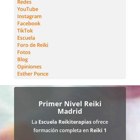
Redes
YouTube
Instagram
Facebook
TikTok
Escuela
Foro de Reiki
Fotos
Blog
Opiniones
Esther Ponce
Primer Nivel Reiki
Madrid
La
Escuela Reikiterapias
ofrece
formación completa en
Reiki 1