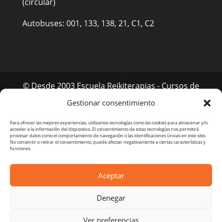
UA-134127158-1
Gestionar consentimiento
Para ofrecer las mejores experiencias, utilizamos tecnologías como las cookies para almacenar y/o
acceder a la información del dispositivo. El consentimiento de estas tecnologías nos permitirá
procesar datos como el comportamiento de navegación o las identificaciones únicas en este sitio.
No consentir o retirar el consentimiento, puede afectar negativamente a ciertas características y
funciones.
Aceptar
Denegar
Ver preferencias