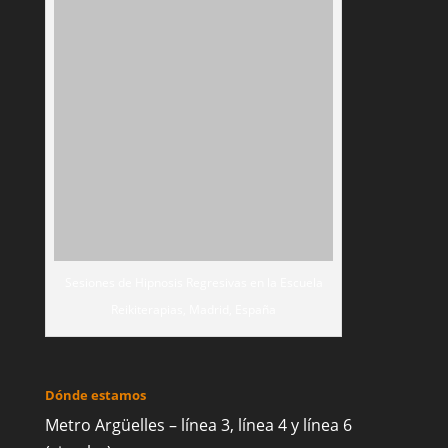
Sesiones de Hipnosis Regresivas en la Escuela
Reikiterapias, Madrid, España
Dónde estamos
Metro Argüelles – línea 3, línea 4 y línea 6
(circular)
Autobuses: 001, 133, 138, 21, C1, C2
© Desde 2003 Escuela Reikiterapias - Cursos de
Reiki en Madrid. Todos los derechos
reservados.