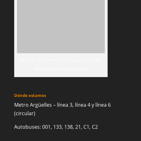
Dónde estamos
Metro Argüelles – línea 3, línea 4 y línea 6
(circular)
Autobuses: 001, 133, 138, 21, C1, C2
© Desde 2003 Escuela Reikiterapias - Cursos de
Reiki en Madrid. Todos los derechos
reservados.
UA-134127158-1